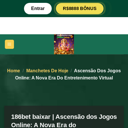
Skip
R$8888 BÔNUS
Entrar
to
content
Home
/
Manchetes De Hoje
/
Ascensão Dos Jogos
Online: A Nova Era Do Entretenimento Virtual
186bet baixar | Ascensão dos Jogos
Online: A Nova Era do