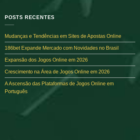
POSTS RECENTES
Mudanças e Tendências em Sites de Apostas Online
186bet Expande Mercado com Novidades no Brasil
Expansão dos Jogos Online em 2026
Crescimento na Área de Jogos Online em 2026
A Ascensão das Plataformas de Jogos Online em
Português