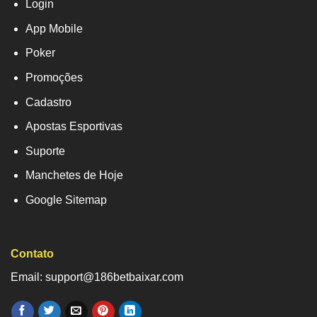
Login
App Mobile
Poker
Promoções
Cadastro
Apostas Esportivas
Suporte
Manchetes de Hoje
Google Sitemap
Contato
Email: support@186betbaixar.com