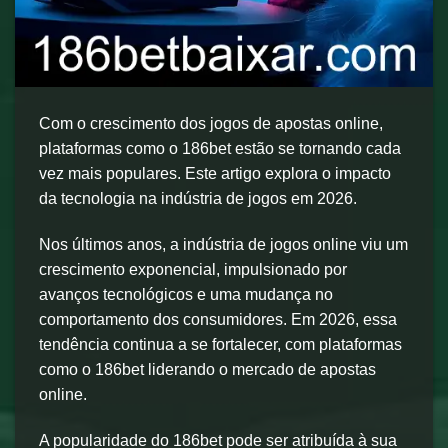
Com o crescimento dos jogos de apostas online,
plataformas como o 186bet estão se tornando cada
vez mais populares. Este artigo explora o impacto
da tecnologia na indústria de jogos em 2026.
Nos últimos anos, a indústria de jogos online viu um
crescimento exponencial, impulsionado por
avanços tecnológicos e uma mudança no
comportamento dos consumidores. Em 2026, essa
tendência continua a se fortalecer, com plataformas
como o 186bet liderando o mercado de apostas
online.
A popularidade do 186bet pode ser atribuída à sua