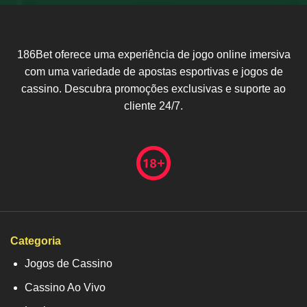
186Bet oferece uma experiência de jogo online imersiva
com uma variedade de apostas esportivas e jogos de
cassino. Descubra promoções exclusivas e suporte ao
cliente 24/7.
Categoria
Jogos de Cassino
Cassino Ao Vivo