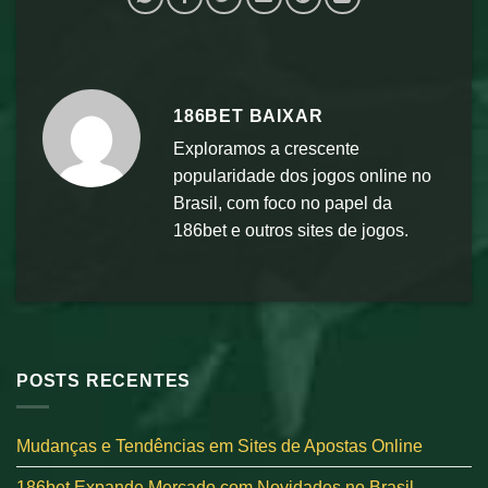
186BET BAIXAR
Exploramos a crescente
popularidade dos jogos online no
Brasil, com foco no papel da
186bet e outros sites de jogos.
POSTS RECENTES
Mudanças e Tendências em Sites de Apostas Online
186bet Expande Mercado com Novidades no Brasil