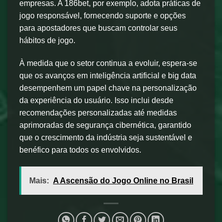
empresas. A 186bet, por exemplo, adota práticas de
jogo responsável, fornecendo suporte e opções
para apostadores que buscam controlar seus
hábitos de jogo.
À medida que o setor continua a evoluir, espera-se
que os avanços em inteligência artificial e big data
desempenhem um papel chave na personalização
da experiência do usuário. Isso inclui desde
recomendações personalizadas até medidas
aprimoradas de segurança cibernética, garantido
que o crescimento da indústria seja sustentável e
benéfico para todos os envolvidos.
Mais:
A Ascensão do Jogo Online no Brasil