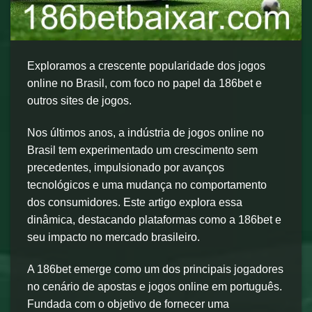
Exploramos a crescente popularidade dos jogos
online no Brasil, com foco no papel da 186bet e
outros sites de jogos.
Nos últimos anos, a indústria de jogos online no
Brasil tem experimentado um crescimento sem
precedentes, impulsionado por avanços
tecnológicos e uma mudança no comportamento
dos consumidores. Este artigo explora essa
dinâmica, destacando plataformas como a 186bet e
seu impacto no mercado brasileiro.
A 186bet emerge como um dos principais jogadores
no cenário de apostas e jogos online em português.
Fundada com o objetivo de fornecer uma